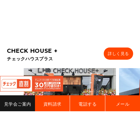
詳しく見る
チェックハウスプラス
閉
じ
る
見学会ご案内
資料請求
電話する
メール
チェックハウスプラス 四日市
チェック