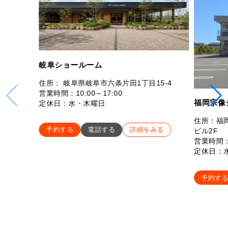
岐阜ショールーム
住所： 岐阜県岐阜市六条片田1丁目15-4
営業時間：10:00～17:00
福岡宗像
定休日：水・木曜日
住所：福岡
予約する
電話する
詳細をみる
ビル2F
営業時間：
定休日：
予約す