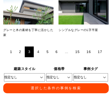
グレーと木の素材を丁寧に活かした
シンプルなグレーのL字平屋
家
1
2
3
4
5
6
…
15
16
17
建築スタイル
価格帯
事例タグ
選択した条件の事例を検索