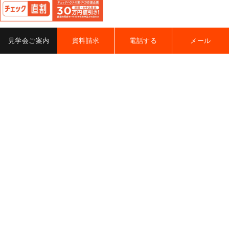
じ
る
見学会ご案内
資料請求
電話する
メール