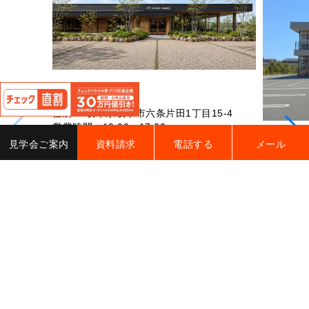
閉
岐阜ショールーム
じ
る
住所： 岐阜県岐阜市六条片田1丁目15-4
営業時間：10:00～17:00
福岡宗像
定休日：水・木曜日
見学会ご案内
資料請求
電話する
メール
住所：福岡
予約する
電話する
詳細をみる
ビル2F
営業時間：
定休日：
予約す