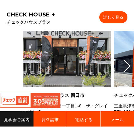
詳しく見る
チェックハウスプラス
閉
チェックハウスプラス 四日市
チェック
じ
る
三重県四日市市芝田一丁目1-6 ザ・グレイ
三重県津市
スビル1B
TEL.
059-
TEL.
059-327-7181
FAX.059-327-7182
営業時間：
見学会ご案内
資料請求
電話する
メール
営業時間：10：00～19：00 定休日：水曜
曜（祝日
日・年末年始・夏季休業