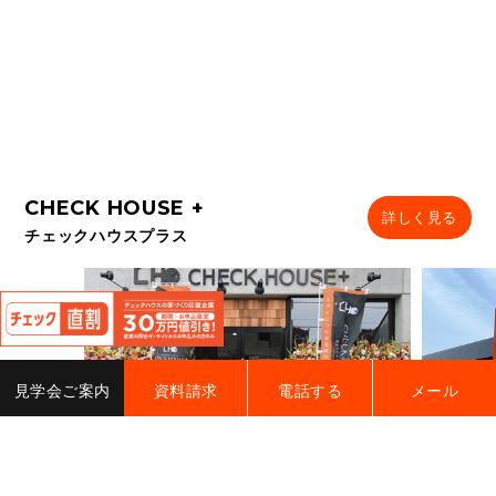
詳しく見る
チェックハウスプラス
閉
じ
る
見学会ご案内
資料請求
電話する
メール