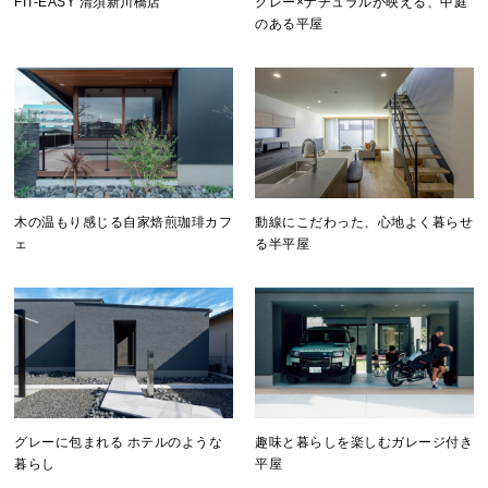
FIT-EASY 清須新川橋店
グレー×ナチュラルが映える、中庭
のある平屋
木の温もり感じる自家焙煎珈琲カフ
動線にこだわった、心地よく暮らせ
ェ
る半平屋
グレーに包まれる ホテルのような
趣味と暮らしを楽しむガレージ付き
暮らし
平屋