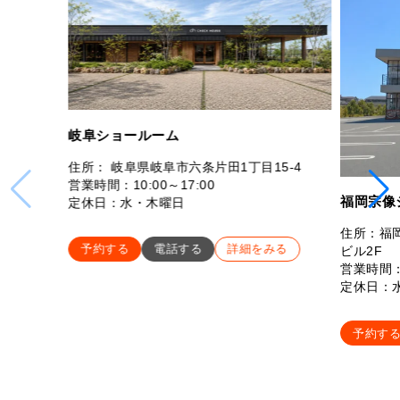
岐阜ショールーム
住所： 岐阜県岐阜市六条片田1丁目15-4
営業時間：10:00～17:00
福岡宗像
定休日：水・木曜日
住所：福岡
予約する
電話する
詳細をみる
ビル2F
営業時間：
定休日：
予約す