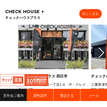
詳しく見る
チェックハウスプラス
閉
チェックハウスプラス 四日市
チェック
じ
る
三重県四日市市芝田一丁目1-6 ザ・グレイ
三重県津市
スビル1B
TEL.
059-
TEL.
059-327-7181
FAX.059-327-7182
営業時間：
見学会ご案内
資料請求
電話する
メール
営業時間：10：00～19：00 定休日：水曜
曜（祝日
日・年末年始・夏季休業