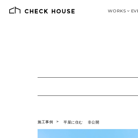
WORKS
EV
施工例一覧
価格別で見る
デザインとス
SHOP DE
J
オーナー様の
土地情報
施工事例
平屋に住む
非公開