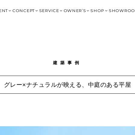
ENT
CONCEPT
SERVICE
OWNER’S
SHOP
SHOWRO
イベント
はじめてのチェックハウス
提案住宅：2,000万円台
OWNER’S CLUB トップ
HARIS COURT
OGAKI
BLOG
高性能×デザイン
提案住宅：3,500万円以上
大野宿泊棟予約
HARIS COURT 大
KITAGA
タイルで見る
Q&A
リゾートスタイルの家づくり
規格住宅 BLIMK
G-BRAIN 利用
HARIS COURT 
GIFU｜
SIGN（非住宅）
IVANA CHECK
建築家の紹介
規格住宅 un
HARIS COURT予約
HARIS COURT 輪
MINOK
声
FC岐阜 応援サイト
スタッフ紹介
SHOP DESIGN（非住宅）
ジバナ宮古島
LIFE STYLE SH
TOYOK
建築事例
La Cime Journey
家具コーディネート＋雑貨｜CH
ICHINO
オーナー様の声
エクステリアデザイン 園丁｜ENTEI
NAGOYA
Resort Experience Villa
土地情報｜Haconiwa
OKAZAK
グレー×ナチュラルが映える、中庭のある平屋
G-BRAIN
リノベーション
SHIGA 
チェックハウスの家づくりを詳しく知る
FUKUOK
CHECK 