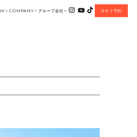
OM
COMPANY
グループ会社
今すぐ予約
｜大垣ショールーム
会社紹介
HARIS COURT
垣店
TA｜北方ショールーム
資料請求
CHLONO8
美濃加茂店
岐阜ショールーム
お問合せ
ENTEI
之内
AMO｜美濃加茂ショールーム
MOVIE
coe
OP｜CHLONO8
AWA｜豊川ショールーム
BLOG
チェックハウスプラス
MIYA｜一宮ショールーム
EVENT
正規加盟店
 MORIYAMA｜名古屋守山ショールーム
Q&A
I｜岡崎ショールーム
OWNER’S CLUB
MORIYAMA | 滋賀守山ショールーム
NEW PROJECT
A MUNAKATA | 福岡宗像ショールーム
SDGs Sustainable
HOUSE+｜加盟店
プライバシーポリシー