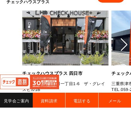
チェックハウスプラス
閉
チェックハウスプラス 四日市
チェック
じ
三重県四日市市芝田一丁目1-6 ザ・グレイ
三重県津市
る
スビル1B
TEL.
059-
TEL.
059-327-7181
FAX.059-327-7182
営業時間：
見学会ご案内
資料請求
電話する
メール
営業時間：10：00～19：00 定休日：水曜
曜（祝日
日・年末年始・夏季休業
電話す
電話する
詳細をみる