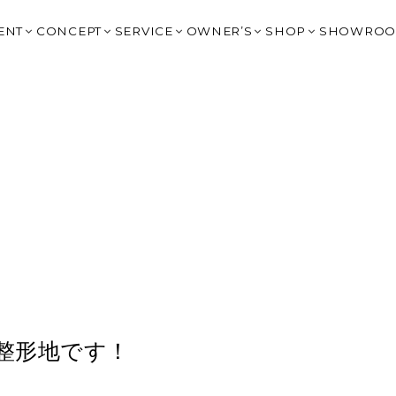
ENT
CONCEPT
SERVICE
OWNER’S
SHOP
SHOWRO
イベント
はじめてのチェックハウス
提案住宅：2,000万円台
OWNER’S CLUB トップ
HARIS COURT
OGAKI
BLOG
高性能×デザイン
提案住宅：3,500万円以上
大野宿泊棟予約
HARIS COURT 大
KITAGA
タイルで見る
Q&A
リゾートスタイルの家づくり
規格住宅 BLIMK
G-BRAIN 利用
HARIS COURT 
GIFU｜
SIGN（非住宅）
IVANA CHECK
建築家の紹介
規格住宅 un
HARIS COURT予約
HARIS COURT 輪
MINOK
声
FC岐阜 応援サイト
スタッフ紹介
SHOP DESIGN（非住宅）
ジバナ宮古島
LIFE STYLE SH
TOYOK
La Cime Journey
家具コーディネート＋雑貨｜CH
ICHINO
オーナー様の声
エクステリアデザイン 園丁｜ENTEI
NAGOYA
Resort Experience Villa
土地情報｜Haconiwa
OKAZAK
G-BRAIN
リノベーション
SHIGA 
チェックハウスの家づくりを詳しく知る
FUKUOK
CHECK 
 整形地です！