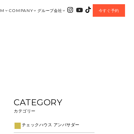
OM
COMPANY
グループ会社
今すぐ予約
｜大垣ショールーム
会社紹介
HARIS COURT
垣店
TA｜北方ショールーム
資料請求
CHLONO8
美濃加茂店
岐阜ショールーム
お問合せ
ENTEI
之内
AMO｜美濃加茂ショールーム
MOVIE
coe
OP｜CHLONO8
AWA｜豊川ショールーム
BLOG
チェックハウスプラス
MIYA｜一宮ショールーム
EVENT
正規加盟店
 MORIYAMA｜名古屋守山ショールーム
Q&A
I｜岡崎ショールーム
OWNER’S CLUB
MORIYAMA | 滋賀守山ショールーム
NEW PROJECT
A MUNAKATA | 福岡宗像ショールーム
SDGs Sustainable
CATEGORY
HOUSE+｜加盟店
プライバシーポリシー
カテゴリー
チェックハウス アンバサダー