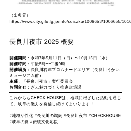
（出典元）
https://www.city.gifu.lg.jp/info/seisaku/1006653/1006655/1
長良川夜市 2025 概要
開催期間
：令和7年5月11日（日）〜10月15日（水）
開催時間
：午後5時〜午後9時
開催場所
：長良川右岸プロムナードエリア（長良川うかい
ミュージアム前）
主催
：「長良川夜市」実行委員会
お問合せ
：ぎふ魅力づくり推進政策課
これからもCHECK HOUSEは、地域に根ざした活動を通じ
て、岐阜の魅力を発信し続けてまいります！
#地域活性化 #長良川の鵜飼 #長良川夜市 #CHECKHOUSE
#岐阜の夏 #伝統文化応援