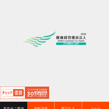
閉
じ
る
見学会ご案内
資料請求
電話する
メール