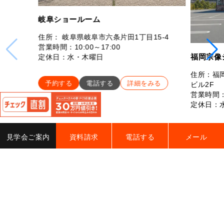
岐阜ショールーム
住所： 岐阜県岐阜市六条片田1丁目15-4
営業時間：10:00～17:00
福岡宗像
定休日：水・木曜日
住所：福岡
予約する
電話する
詳細をみる
ビル2F
閉
営業時間：
じ
定休日：
る
予約す
見学会ご案内
資料請求
電話する
メール