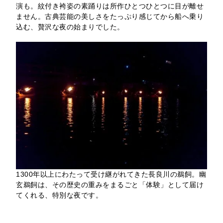
演も。紋付き袴姿の素踊りは所作ひとつひとつに目が離せ
ません。古典芸能の美しさをたっぷり感じてから船へ乗り
込む、贅沢な夜の始まりでした。
1300年以上にわたって受け継がれてきた長良川の鵜飼。幽
玄鵜飼は、その歴史の重みをまるごと「体験」として届け
てくれる、特別な夜です。