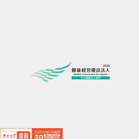
閉
じ
る