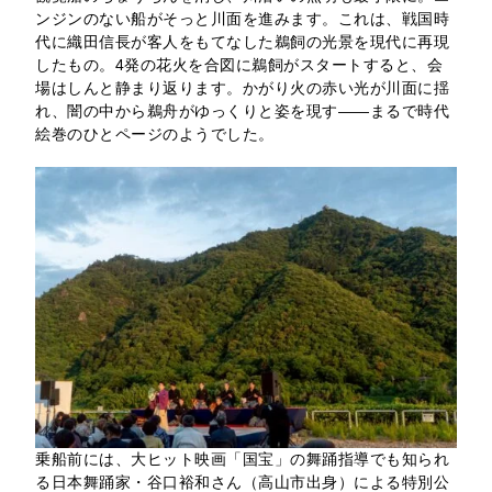
ンジンのない船がそっと川面を進みます。これは、戦国時
代に織田信長が客人をもてなした鵜飼の光景を現代に再現
したもの。4発の花火を合図に鵜飼がスタートすると、会
場はしんと静まり返ります。かがり火の赤い光が川面に揺
れ、闇の中から鵜舟がゆっくりと姿を現す——まるで時代
絵巻のひとページのようでした。
乗船前には、大ヒット映画「国宝」の舞踊指導でも知られ
る日本舞踊家・谷口裕和さん（高山市出身）による特別公