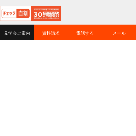
閉
じ
る
見学会ご案内
資料請求
電話する
メール
CHECK HOUSE +
チェックハウスプラス
全国の加盟店はこちら ➡