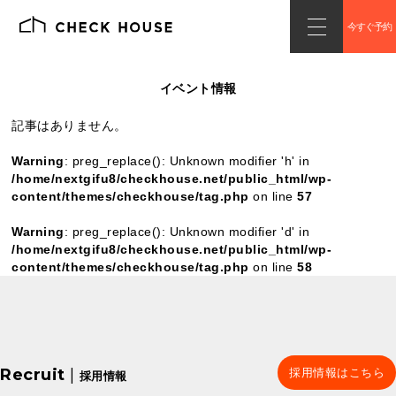
今すぐ予約
イベント情報
記事はありません。
Warning
: preg_replace(): Unknown modifier 'h' in
/home/nextgifu8/checkhouse.net/public_html/wp-
content/themes/checkhouse/tag.php
on line
57
Warning
: preg_replace(): Unknown modifier 'd' in
/home/nextgifu8/checkhouse.net/public_html/wp-
content/themes/checkhouse/tag.php
on line
58
Recruit
|
採用情報はこちら
採用情報