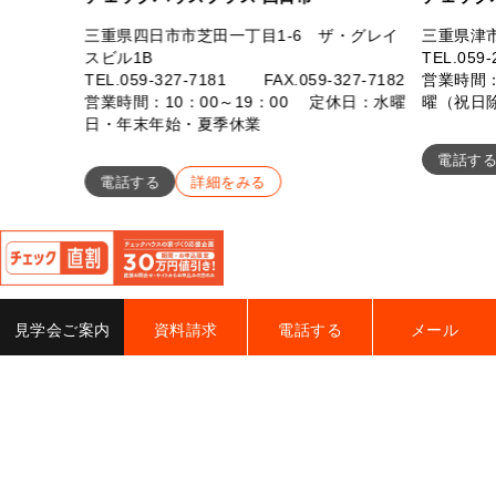
三重県四日市市芝田一丁目1-6 ザ・グレイ
三重県津市
スビル1B
TEL.
059-
TEL.
059-327-7181
FAX.059-327-7182
営業時間：
営業時間：10：00～19：00 定休日：水曜
曜（祝日
日・年末年始・夏季休業
電話す
電話する
詳細をみる
閉
じ
る
見学会ご案内
資料請求
電話する
メール