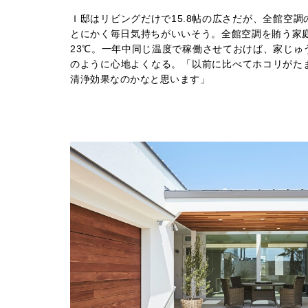
Ｉ邸はリビングだけで15.8帖の広さだが、全館空
とにかく毎日気持ちがいいそう。全館空調を賄う家庭
23℃。一年中同じ温度で稼働させておけば、家じゅ
のように心地よくなる。「以前に比べてホコリがた
清浄効果なのかなと思います」