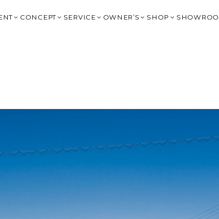
ENT
CONCEPT
SERVICE
OWNER’S
SHOP
SHOWRO
イベント
はじめてのチェックハウス
提案住宅：2,000万円台
OWNER’S CLUB トップ
HARIS COURT
OGAKI
BLOG
高性能×デザイン
提案住宅：3,500万円以上
大野宿泊棟予約
HARIS COURT 大
KITAGA
タイルで見る
Q&A
リゾートスタイルの家づくり
規格住宅 BLIMK
G-BRAIN 利用
HARIS COURT 
GIFU｜
SIGN（非住宅）
IVANA CHECK
建築家の紹介
規格住宅 un
HARIS COURT予約
HARIS COURT 輪
MINOK
声
FC岐阜 応援サイト
スタッフ紹介
SHOP DESIGN（非住宅）
ジバナ宮古島
LIFE STYLE SH
TOYOK
La Cime Journey
家具コーディネート＋雑貨｜CH
ICHINO
オーナー様の声
エクステリアデザイン 園丁｜ENTEI
NAGOYA
Resort Experience Villa
土地情報｜Haconiwa
OKAZAK
G-BRAIN
リノベーション
SHIGA 
チェックハウスの家づくりを詳しく知る
FUKUOK
CHECK 