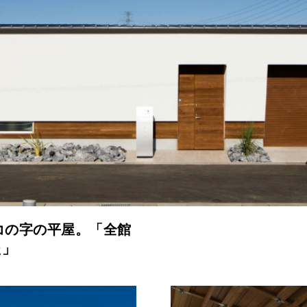
コの字の平屋。「全館
た」