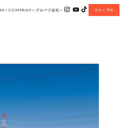
OM
COMPANY
グループ会社
今すぐ予約
｜大垣ショールーム
会社紹介
HARIS COURT
垣店
TA｜北方ショールーム
資料請求
CHLONO8
美濃加茂店
岐阜ショールーム
お問合せ
ENTEI
之内
AMO｜美濃加茂ショールーム
MOVIE
coe
OP｜CHLONO8
AWA｜豊川ショールーム
BLOG
チェックハウスプラス
MIYA｜一宮ショールーム
EVENT
正規加盟店
 MORIYAMA｜名古屋守山ショールーム
Q&A
I｜岡崎ショールーム
OWNER’S CLUB
MORIYAMA | 滋賀守山ショールーム
NEW PROJECT
A MUNAKATA | 福岡宗像ショールーム
SDGs Sustainable
HOUSE+｜加盟店
プライバシーポリシー