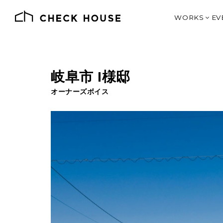
WORKS
EV
施工例一覧
価格別で見る
デザインとス
岐阜市 I様邸
SHOP DE
J
オーナー様の
オーナーズボイス
土地情報