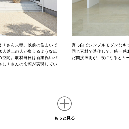
うＩさん夫妻。以前の住まいで
真っ白でシンプルモダンなキ
0人以上の人が集えるような広
同じ素材で造作して、統一感
の空間。取材当日は新築祝いパ
だ間接照明が、夜になるとム
さにＩさんの念願が実現してい
もっと見る