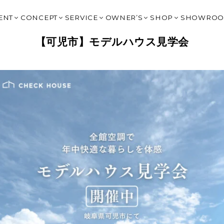
ENT
CONCEPT
SERVICE
OWNER’S
SHOP
SHOWRO
イベント
はじめてのチェックハウス
提案住宅：2,000万円台
OWNER’S CLUB トップ
HARIS COURT
OGAKI
【可児市】モデルハウス見学会
BLOG
高性能×デザイン
提案住宅：3,500万円以上
大野宿泊棟予約
HARIS COURT 大
KITAGA
タイルで見る
Q&A
リゾートスタイルの家づくり
規格住宅 BLIMK
G-BRAIN 利用
HARIS COURT 
GIFU｜
SIGN（非住宅）
IVANA CHECK
建築家の紹介
規格住宅 un
HARIS COURT予約
HARIS COURT 輪
MINOK
声
FC岐阜 応援サイト
スタッフ紹介
SHOP DESIGN（非住宅）
ジバナ宮古島
LIFE STYLE SH
TOYOK
La Cime Journey
家具コーディネート＋雑貨｜CH
ICHINO
オーナー様の声
エクステリアデザイン 園丁｜ENTEI
NAGOYA
Resort Experience Villa
土地情報｜Haconiwa
OKAZAK
G-BRAIN
リノベーション
SHIGA 
チェックハウスの家づくりを詳しく知る
FUKUOK
CHECK 