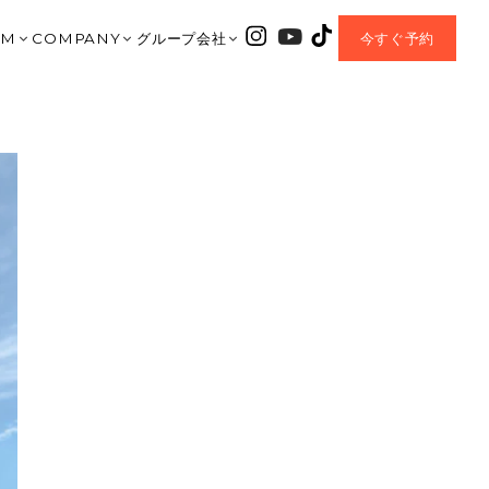
OM
COMPANY
グループ会社
今すぐ予約
｜大垣ショールーム
会社紹介
HARIS COURT
垣店
TA｜北方ショールーム
資料請求
CHLONO8
美濃加茂店
岐阜ショールーム
お問合せ
ENTEI
之内
AMO｜美濃加茂ショールーム
MOVIE
coe
OP｜CHLONO8
AWA｜豊川ショールーム
BLOG
チェックハウスプラス
MIYA｜一宮ショールーム
EVENT
正規加盟店
 MORIYAMA｜名古屋守山ショールーム
Q&A
I｜岡崎ショールーム
OWNER’S CLUB
MORIYAMA | 滋賀守山ショールーム
NEW PROJECT
A MUNAKATA | 福岡宗像ショールーム
SDGs Sustainable
HOUSE+｜加盟店
プライバシーポリシー