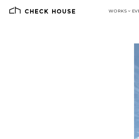
WORKS
EV
施工例一覧
価格別で見る
デザインとス
SHOP DE
J
オーナー様の
土地情報