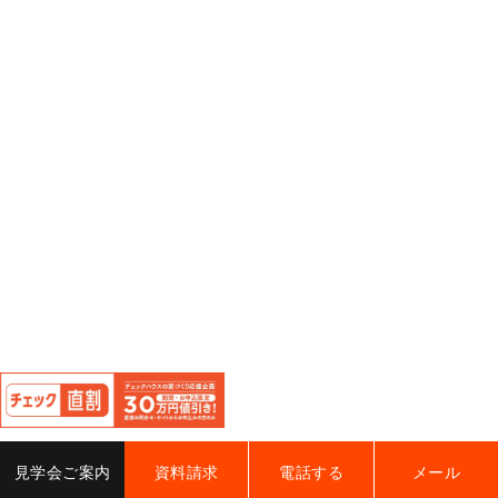
閉
じ
る
見学会ご案内
資料請求
電話する
メール