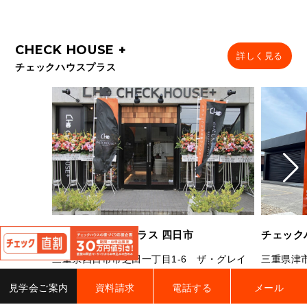
詳しく見る
チェックハウスプラス
閉
チェックハウスプラス 四日市
チェック
じ
る
三重県四日市市芝田一丁目1-6 ザ・グレイ
三重県津市
スビル1B
TEL.
059-
TEL.
059-327-7181
FAX.059-327-7182
営業時間：
見学会ご案内
資料請求
電話する
メール
営業時間：10：00～19：00 定休日：水曜
曜（祝日