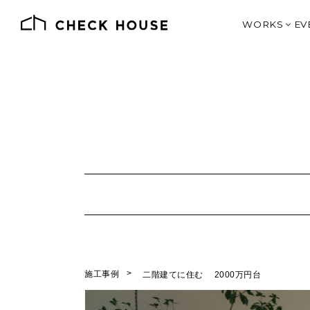
WORKS
EV
施工例一覧
価格別で見る
デザインとス
SHOP DE
J
オーナー様の
土地情報
施工事例
二階建てに住む
2000万円台