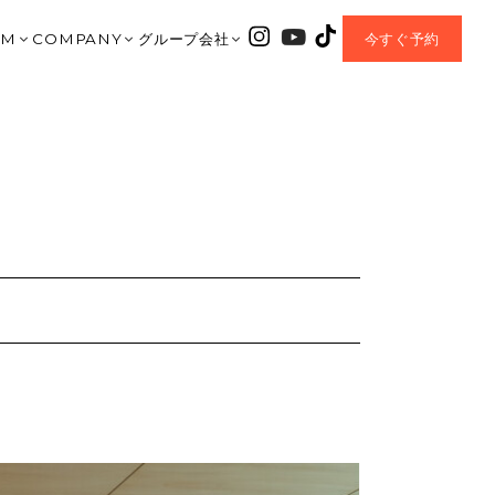
OM
COMPANY
グループ会社
今すぐ予約
｜大垣ショールーム
会社紹介
HARIS COURT
垣店
TA｜北方ショールーム
資料請求
CHLONO8
美濃加茂店
岐阜ショールーム
お問合せ
ENTEI
之内
AMO｜美濃加茂ショールーム
MOVIE
coe
OP｜CHLONO8
AWA｜豊川ショールーム
BLOG
チェックハウスプラス
MIYA｜一宮ショールーム
EVENT
正規加盟店
 MORIYAMA｜名古屋守山ショールーム
Q&A
I｜岡崎ショールーム
OWNER’S CLUB
MORIYAMA | 滋賀守山ショールーム
NEW PROJECT
A MUNAKATA | 福岡宗像ショールーム
SDGs Sustainable
HOUSE+｜加盟店
プライバシーポリシー