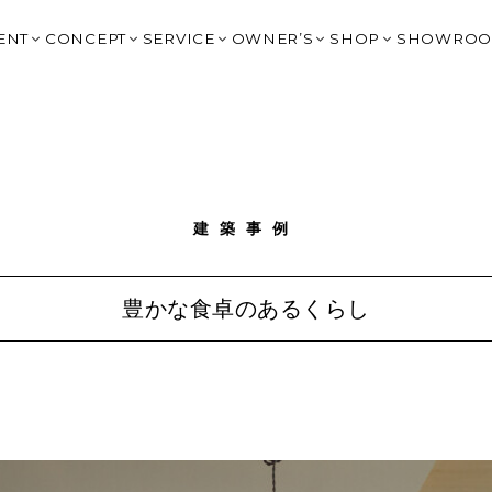
ENT
CONCEPT
SERVICE
OWNER’S
SHOP
SHOWRO
イベント
はじめてのチェックハウス
提案住宅：2,000万円台
OWNER’S CLUB トップ
HARIS COURT
OGAKI
BLOG
高性能×デザイン
提案住宅：3,500万円以上
大野宿泊棟予約
HARIS COURT 大
KITAGA
タイルで見る
Q&A
リゾートスタイルの家づくり
規格住宅 BLIMK
G-BRAIN 利用
HARIS COURT 
GIFU｜
SIGN（非住宅）
IVANA CHECK
建築家の紹介
規格住宅 un
HARIS COURT予約
HARIS COURT 輪
MINOK
声
FC岐阜 応援サイト
スタッフ紹介
SHOP DESIGN（非住宅）
ジバナ宮古島
LIFE STYLE SH
TOYOK
建築事例
La Cime Journey
家具コーディネート＋雑貨｜CH
ICHINO
オーナー様の声
エクステリアデザイン 園丁｜ENTEI
NAGOYA
Resort Experience Villa
土地情報｜Haconiwa
OKAZAK
豊かな食卓のあるくらし
G-BRAIN
リノベーション
SHIGA 
チェックハウスの家づくりを詳しく知る
FUKUOK
CHECK 