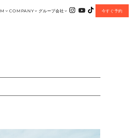
OM
COMPANY
グループ会社
今すぐ予約
｜大垣ショールーム
会社紹介
HARIS COURT
垣店
TA｜北方ショールーム
資料請求
CHLONO8
美濃加茂店
岐阜ショールーム
お問合せ
ENTEI
之内
AMO｜美濃加茂ショールーム
MOVIE
coe
OP｜CHLONO8
AWA｜豊川ショールーム
BLOG
チェックハウスプラス
MIYA｜一宮ショールーム
EVENT
正規加盟店
 MORIYAMA｜名古屋守山ショールーム
Q&A
I｜岡崎ショールーム
OWNER’S CLUB
MORIYAMA | 滋賀守山ショールーム
NEW PROJECT
A MUNAKATA | 福岡宗像ショールーム
SDGs Sustainable
HOUSE+｜加盟店
プライバシーポリシー