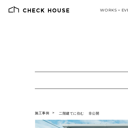
WORKS
EV
施工例一覧
価格別で見る
デザインとス
SHOP DE
J
オーナー様の
土地情報
施工事例
二階建てに住む
非公開