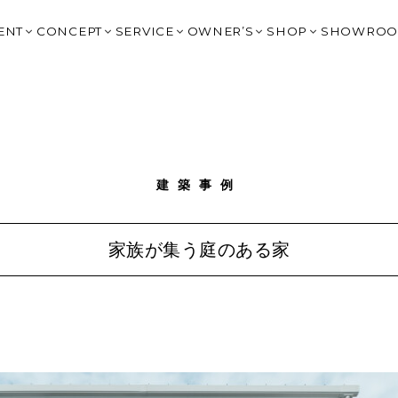
ENT
CONCEPT
SERVICE
OWNER’S
SHOP
SHOWRO
イベント
はじめてのチェックハウス
提案住宅：2,000万円台
OWNER’S CLUB トップ
HARIS COURT
OGAKI
BLOG
高性能×デザイン
提案住宅：3,500万円以上
大野宿泊棟予約
HARIS COURT 大
KITAGA
タイルで見る
Q&A
リゾートスタイルの家づくり
規格住宅 BLIMK
G-BRAIN 利用
HARIS COURT 
GIFU｜
SIGN（非住宅）
IVANA CHECK
建築家の紹介
規格住宅 un
HARIS COURT予約
HARIS COURT 輪
MINOK
声
FC岐阜 応援サイト
スタッフ紹介
SHOP DESIGN（非住宅）
ジバナ宮古島
LIFE STYLE SH
TOYOK
建築事例
La Cime Journey
家具コーディネート＋雑貨｜CH
ICHINO
オーナー様の声
エクステリアデザイン 園丁｜ENTEI
NAGOYA
Resort Experience Villa
土地情報｜Haconiwa
OKAZAK
家族が集う庭のある家
G-BRAIN
リノベーション
SHIGA 
チェックハウスの家づくりを詳しく知る
FUKUOK
CHECK 