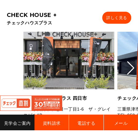
詳しく見る
チェックハウスプラス
閉
チェックハウスプラス 四日市
チェック
じ
る
三重県四日市市芝田一丁目1-6 ザ・グレイ
三重県津市
スビル1B
TEL.
059-
TEL.
059-327-7181
FAX.059-327-7182
営業時間：
見学会ご案内
資料請求
電話する
メール
営業時間：10：00～19：00 定休日：水曜
曜（祝日
日・年末年始・夏季休業