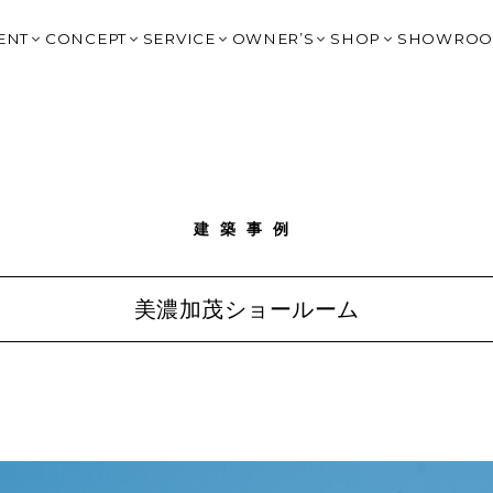
ENT
CONCEPT
SERVICE
OWNER’S
SHOP
SHOWRO
イベント
はじめてのチェックハウス
提案住宅：2,000万円台
OWNER’S CLUB トップ
HARIS COURT
OGAKI
BLOG
高性能×デザイン
提案住宅：3,500万円以上
大野宿泊棟予約
HARIS COURT 大
KITAGA
タイルで見る
Q&A
リゾートスタイルの家づくり
規格住宅 BLIMK
G-BRAIN 利用
HARIS COURT 
GIFU｜
SIGN（非住宅）
IVANA CHECK
建築家の紹介
規格住宅 un
HARIS COURT予約
HARIS COURT 輪
MINOK
声
FC岐阜 応援サイト
スタッフ紹介
SHOP DESIGN（非住宅）
ジバナ宮古島
LIFE STYLE SH
TOYOK
建築事例
La Cime Journey
家具コーディネート＋雑貨｜CH
ICHINO
オーナー様の声
エクステリアデザイン 園丁｜ENTEI
NAGOYA
Resort Experience Villa
土地情報｜Haconiwa
OKAZAK
美濃加茂ショールーム
G-BRAIN
リノベーション
SHIGA 
チェックハウスの家づくりを詳しく知る
FUKUOK
CHECK 