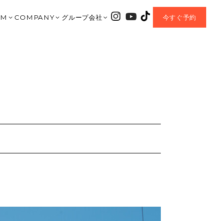
OM
COMPANY
グループ会社
今すぐ予約
｜大垣ショールーム
会社紹介
HARIS COURT
垣店
TA｜北方ショールーム
資料請求
CHLONO8
美濃加茂店
岐阜ショールーム
お問合せ
ENTEI
之内
AMO｜美濃加茂ショールーム
MOVIE
coe
OP｜CHLONO8
AWA｜豊川ショールーム
BLOG
チェックハウスプラス
MIYA｜一宮ショールーム
EVENT
正規加盟店
 MORIYAMA｜名古屋守山ショールーム
Q&A
I｜岡崎ショールーム
OWNER’S CLUB
MORIYAMA | 滋賀守山ショールーム
NEW PROJECT
A MUNAKATA | 福岡宗像ショールーム
SDGs Sustainable
HOUSE+｜加盟店
プライバシーポリシー