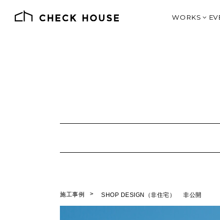
WORKS
EV
施工例一覧
価格別で見る
デザインとス
SHOP DE
J
オーナー様の
土地情報
施工事例
SHOP DESIGN（非住宅）
非公開