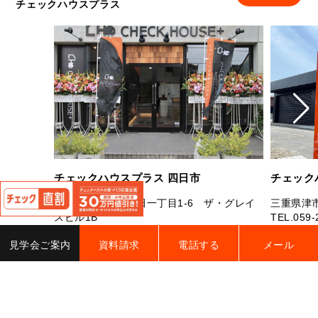
チェックハウスプラス
閉
チェックハウスプラス 四日市
チェック
じ
三重県四日市市芝田一丁目1-6 ザ・グレイ
三重県津市
る
スビル1B
TEL.
059-
TEL.
059-327-7181
FAX.059-327-7182
営業時間：
見学会ご案内
資料請求
電話する
メール
営業時間：10：00～19：00 定休日：水曜
曜（祝日
日・年末年始・夏季休業
電話す
電話する
詳細をみる