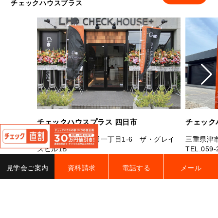
チェックハウスプラス
閉
チェックハウスプラス 四日市
チェック
じ
三重県四日市市芝田一丁目1-6 ザ・グレイ
三重県津市
る
スビル1B
TEL.
059-
TEL.
059-327-7181
FAX.059-327-7182
営業時間：
見学会ご案内
資料請求
電話する
メール
営業時間：10：00～19：00 定休日：水曜
曜（祝日
日・年末年始・夏季休業
電話す
電話する
詳細をみる