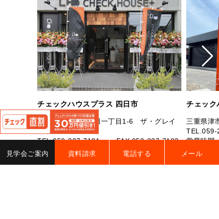
チェックハウスプラス 四日市
チェック
閉
じ
三重県四日市市芝田一丁目1-6 ザ・グレイ
三重県津市
る
スビル1B
TEL.
059-
TEL.
059-327-7181
FAX.059-327-7182
営業時間：
営業時間：10：00～19：00 定休日：水曜
曜（祝日
見学会ご案内
資料請求
電話する
メール
日・年末年始・夏季休業
電話す
電話する
詳細をみる