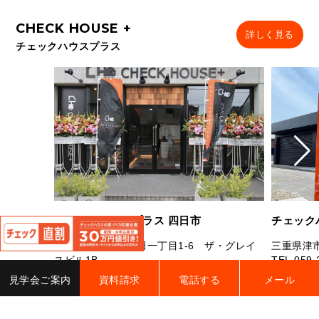
詳しく見る
チェックハウスプラス
閉
チェックハウスプラス 四日市
チェック
じ
る
三重県四日市市芝田一丁目1-6 ザ・グレイ
三重県津市
スビル1B
TEL.
059-
TEL.
059-327-7181
FAX.059-327-7182
営業時間：
見学会ご案内
資料請求
電話する
メール
営業時間：10：00～19：00 定休日：水曜
曜（祝日
日・年末年始・夏季休業