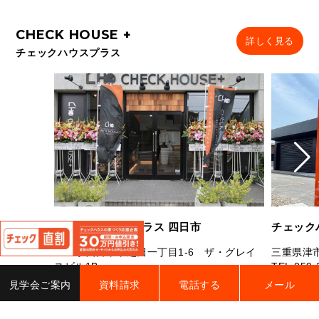
詳しく見る
チェックハウスプラス
閉
チェックハウスプラス 四日市
チェック
じ
る
三重県四日市市芝田一丁目1-6 ザ・グレイ
三重県津市
スビル1B
TEL.
059-
TEL.
059-327-7181
FAX.059-327-7182
営業時間：
見学会ご案内
資料請求
電話する
メール
営業時間：10：00～19：00 定休日：水曜
曜（祝日
日・年末年始・夏季休業