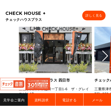
詳しく見る
チェックハウスプラス
閉
チェックハウスプラス 四日市
チェック
じ
る
三重県四日市市芝田一丁目1-6 ザ・グレイ
三重県津市
スビル1B
TEL.
059-
TEL.
059-327-7181
FAX.059-327-7182
営業時間：
見学会ご案内
資料請求
電話する
メール
営業時間：10：00～19：00 定休日：水曜
曜（祝日
日・年末年始・夏季休業