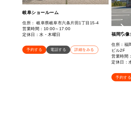
岐阜ショールーム
住所： 岐阜県岐阜市六条片田1丁目15-4
営業時間：10:00～17:00
福岡宗像
定休日：水・木曜日
住所：福岡
予約する
電話する
詳細をみる
ビル2F
営業時間：
定休日：
予約す