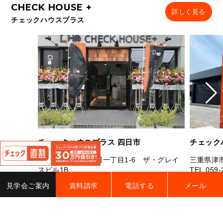
詳しく見る
チェックハウスプラス
閉
チェックハウスプラス 四日市
チェック
じ
る
三重県四日市市芝田一丁目1-6 ザ・グレイ
三重県津市
スビル1B
TEL.
059-
TEL.
059-327-7181
FAX.059-327-7182
営業時間：
見学会ご案内
資料請求
電話する
メール
営業時間：10：00～19：00 定休日：水曜
曜（祝日
日・年末年始・夏季休業
電話す