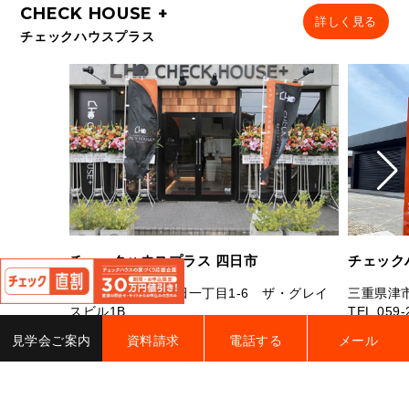
詳しく見る
チェックハウスプラス
閉
チェックハウスプラス 四日市
チェック
じ
る
三重県四日市市芝田一丁目1-6 ザ・グレイ
三重県津市
スビル1B
TEL.
059-
TEL.
059-327-7181
FAX.059-327-7182
営業時間：
見学会ご案内
資料請求
電話する
メール
営業時間：10：00～19：00 定休日：水曜
曜（祝日
日・年末年始・夏季休業
電話す