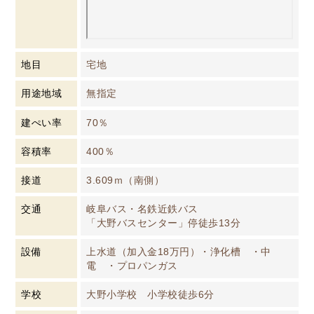
地目
宅地
用途地域
無指定
建ぺい率
70％
容積率
400％
接道
3.609ｍ（南側）
交通
岐阜バス・名鉄近鉄バス
「大野バスセンター」停徒歩13分
設備
上水道（加入金18万円）・浄化槽 ・中
電 ・プロパンガス
学校
大野小学校 小学校徒歩6分