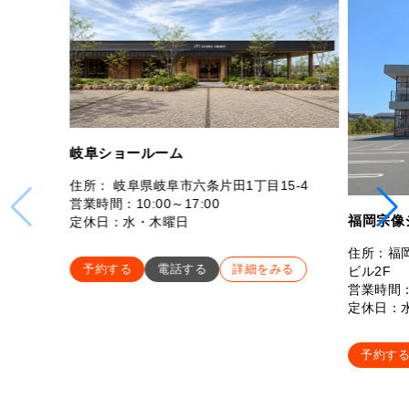
岐阜ショールーム
住所： 岐阜県岐阜市六条片田1丁目15-4
営業時間：10:00～17:00
福岡宗像
定休日：水・木曜日
住所：福岡
予約する
電話する
詳細をみる
ビル2F
営業時間：
定休日：
予約す